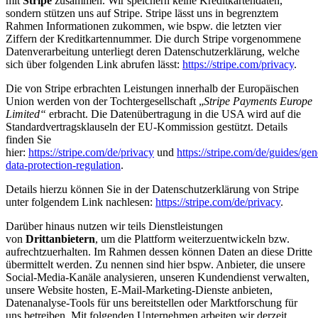
mit
Stripe
zusammen. Wir speichern keine Kreditkartendaten,
sondern stützen uns auf Stripe. Stripe lässt uns in begrenztem
Rahmen Informationen zukommen, wie bspw. die letzten vier
Ziffern der Kreditkartennummer. Die durch Stripe vorgenommene
Datenverarbeitung unterliegt deren Datenschutzerklärung, welche
sich über folgenden Link abrufen lässt:
https://stripe.com/privacy
.
Die von Stripe erbrachten Leistungen innerhalb der Europäischen
Union werden von der Tochtergesellschaft „
Stripe Payments Europe
Limited“
erbracht. Die Datenübertragung in die USA wird auf die
Standardvertragsklauseln der EU-Kommission gestützt. Details
finden Sie
hier:
https://stripe.com/de/privacy
und
https://stripe.com/de/guides/gen
data-protection-regulation
.
Details hierzu können Sie in der Datenschutzerklärung von Stripe
unter folgendem Link nachlesen:
https://stripe.com/de/privacy
.
Darüber hinaus nutzen wir teils Dienstleistungen
von
Drittanbietern
, um die Plattform weiterzuentwickeln bzw.
aufrechtzuerhalten. Im Rahmen dessen können Daten an diese Dritte
übermittelt werden. Zu nennen sind hier bspw. Anbieter, die unsere
Social-Media-Kanäle analysieren, unseren Kundendienst verwalten,
unsere Website hosten, E-Mail-Marketing-Dienste anbieten,
Datenanalyse-Tools für uns bereitstellen oder Marktforschung für
uns betreiben. Mit folgenden Unternehmen arbeiten wir derzeit