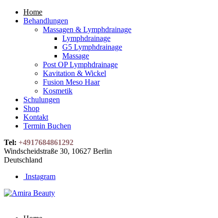
Home
Behandlungen
Massagen & Lymphdrainage
Lymphdrainage
G5 Lymphdrainage
Massage
Post OP Lymphdrainage
Kavitation & Wickel
Fusion Meso Haar
Kosmetik
Schulungen
Shop
Kontakt
Termin Buchen
Tel:
+4917684861292
Windscheidstraße 30, 10627 Berlin
Deutschland
Instagram